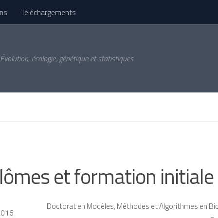
ons
Téléchargements
Évolution, écologie, génétique et statistiques
lômes et formation initiale
Doctorat en Modèles, Méthodes et Algorithmes en Bio
2016