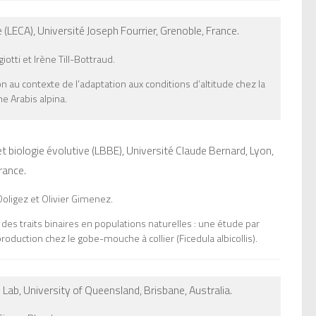
 (LECA), Université Joseph Fourrier,
Grenoble,
France
.
otti et Irène Till-Bottraud.
n au contexte de l’adaptation aux conditions d’altitude chez la
ine
Arabis alpina
.
t biologie évolutive (LBBE), Université Claude Bernard,
Lyon,
rance
.
oligez et Olivier Gimenez.
des traits binaires en populations naturelles : une étude par
production chez le gobe-mouche à collier (
Ficedula albicollis
).
Lab, University of Queensland,
Brisbane,
Australia
.