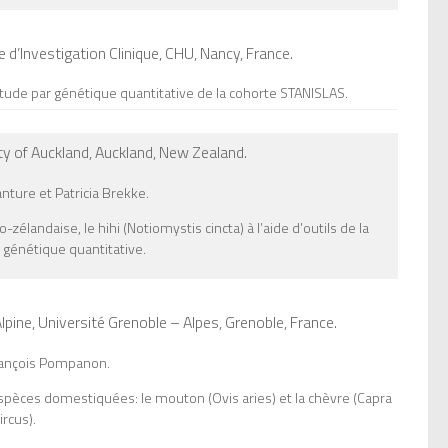
e d’Investigation Clinique, CHU,
Nancy,
France
.
’étude par génétique quantitative de la cohorte STANISLAS.
ty of Auckland,
Auckland,
New Zealand
.
ture et Patricia Brekke.
zélandaise, le hihi (
Notiomystis cincta
) à l’aide d’outils de la
 génétique quantitative.
lpine, Université Grenoble – Alpes,
Grenoble,
France
.
ançois Pompanon.
espèces domestiquées: le mouton (
Ovis aries
) et la chèvre (
Capra
ircus
).