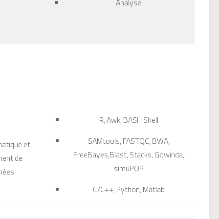
Analyse
R, Awk, BASH Shell
SAMtools, FASTQC, BWA,
matique et
FreeBayes,Blast, Stacks, Gowinda,
ment de
simuPOP
nées
C/C++, Python, Matlab