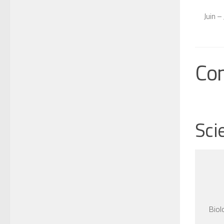
Juin –
Co
Sci
Biol