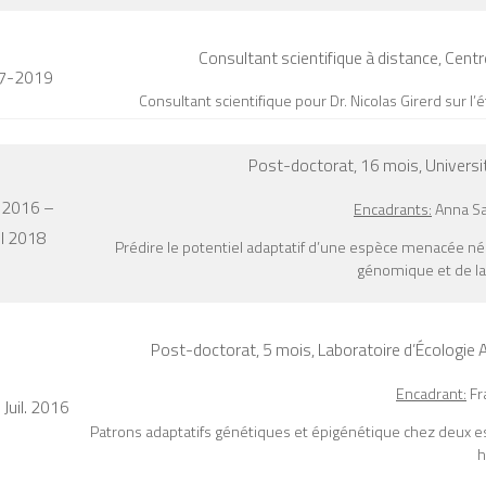
Consultant scientifique à distance,
Centr
7-2019
Consultant scientifique pour Dr. Nicolas Girerd sur l
Post-doctorat, 16 mois,
Universi
 2016 –
Encadrants:
Anna San
il 2018
Prédire le potentiel adaptatif d’une espèce menacée néo-
génomique et de la
Post-doctorat, 5 mois,
Laboratoire d’Écologie A
Encadrant:
Fr
Juil. 2016
Patrons adaptatifs génétiques et épigénétique chez deux 
h