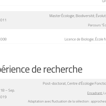
Gr
Master Écologie, Biodiversité, Évolut
2011
Parcours “Éc
2008
Licence de Biologie,
École 
érience de recherche
Post-doctorat,
Centre d’Écologie Fonctio
018 – Sep.
Encadrant:
Lu
2019
Adaptation avec fluctuation de la sélection : approc