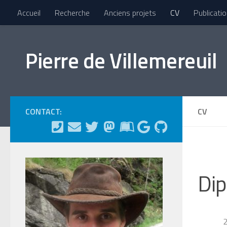
Accueil
Recherche
Anciens projets
CV
Publicati
Skip to content
Pierre de Villemereuil
CONTACT:
CV
Dip