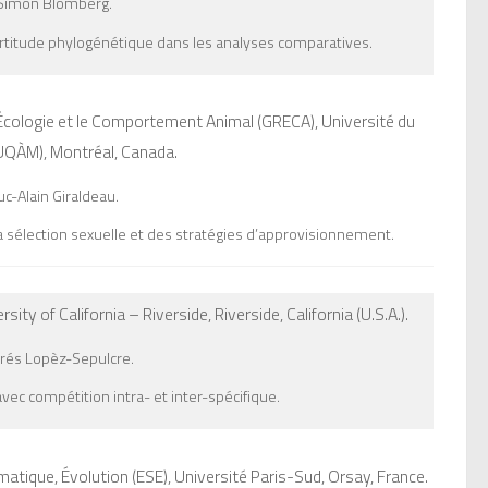
imon Blomberg.
ertitude phylogénétique dans les analyses comparatives.
’Écologie et le Comportement Animal (GRECA), Université du
(UQÀM),
Montréal,
Canada
.
c-Alain Giraldeau.
a sélection sexuelle et des stratégies d’approvisionnement.
rsity of California – Riverside,
Riverside,
California (U.S.A.)
.
és Lopèz-Sepulcre.
ec compétition intra- et inter-spécifique.
atique, Évolution (ESE), Université Paris-Sud,
Orsay,
France
.