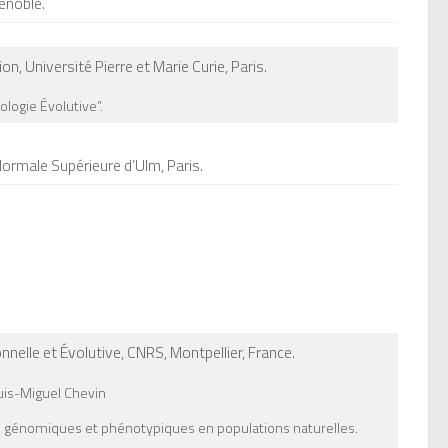
enoble
.
ion,
Université Pierre et Marie Curie,
Paris.
ologie Évolutive”.
Normale Supérieure d’Ulm,
Paris
.
nnelle et Évolutive, CNRS,
Montpellier,
France
.
is-Miguel Chevin
hes génomiques et phénotypiques en populations naturelles.