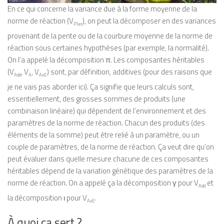
En ce qui concerne la variance due à la forme moyenne de la
norme de réaction (V
), on peut la décomposer en des variances
Plas
provenant de la pente ou de la courbure moyenne de la norme de
réaction sous certaines hypothèses (par exemple, la normalité).
On l’a appelé la décomposition π. Les composantes héritables
(V
, V
, V
) sont, par définition, additives (pour des raisons que
Add
A
AxE
je ne vais pas aborder ici). Ça signifie que leurs calculs sont,
essentiellement, des grosses sommes de produits (une
combinaison linéaire) qui dépendent de l’environnement et des
paramètres de la norme de réaction. Chacun des produits (des
éléments de la somme) peut être relié à un paramètre, ou un
couple de paramètres, de la norme de réaction. Ça veut dire qu’on
peut évaluer dans quelle mesure chacune de ces composantes
héritables dépend de la variation génétique des paramètres de la
norme de réaction. On a appelé ça la décomposition γ pour V
et
Add
la décomposition ι pour V
.
AxE
À quoi ça sert ?