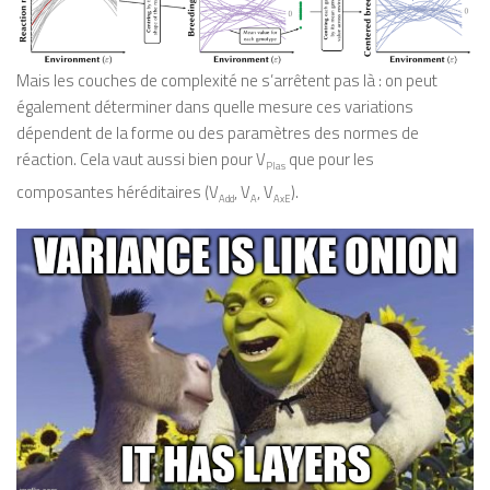
Mais les couches de complexité ne s’arrêtent pas là : on peut
également déterminer dans quelle mesure ces variations
dépendent de la forme ou des paramètres des normes de
réaction. Cela vaut aussi bien pour V
que pour les
Plas
composantes héréditaires (V
, V
, V
).
Add
A
AxE